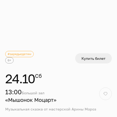
#зарядьедетям
Купить билет
6+
24.10
Сб
13:00
Большой зал
«Мышонок Моцарт»
Музыкальная сказка от мастерской Арины Мороз