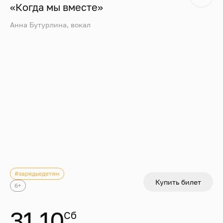
«Когда мы вместе»
Анна Бутурлина, вокал
#зарядьедетям
Купить билет
6+
31.10
Сб