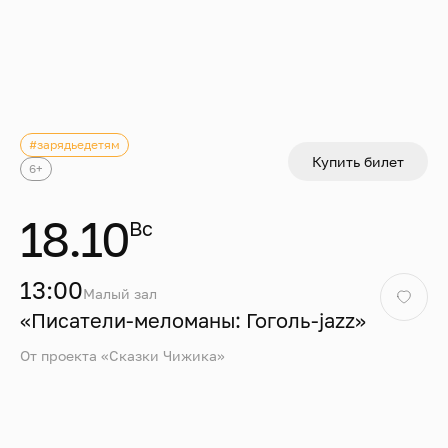
#зарядьедетям
Купить билет
6+
18.10
Вс
13:00
Малый зал
«Писатели-меломаны: Гоголь-jazz»
От проекта «Сказки Чижика»