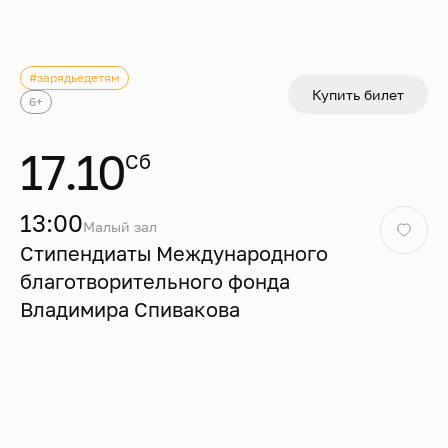
24
25
26
27
28
29
30
#зарядьедетям
31
Купить билет
6+
Пушкинская карта
17.10
Сб
13:00
Сбросить фильтр
Малый зал
Сбросить фильтр
Стипендиаты Международного
благотворительного фонда
Владимира Спивакова