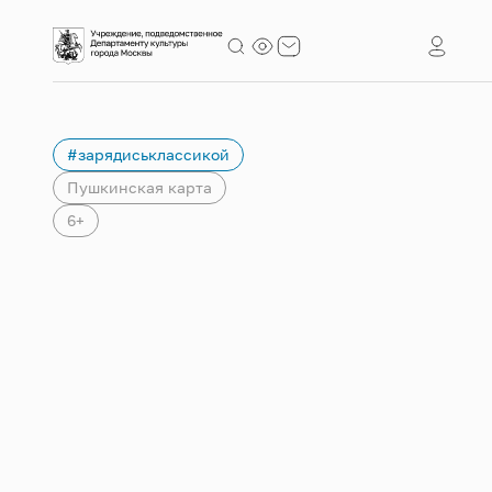
#зарядиськлассикой
Пушкинская карта
6+