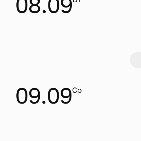
08.09
09.09
Ср