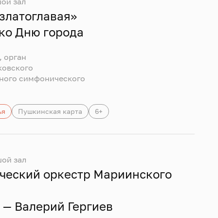
ой зал
златоглавая»
ко Дню города
, орган
ковского
нного симфонического
ья
Пушкинская карта
6+
ой зал
ческий оркестр Мариинского
— Валерий Гергиев