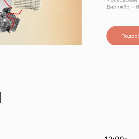
Дирижёр — И
Подро
ы
13:00