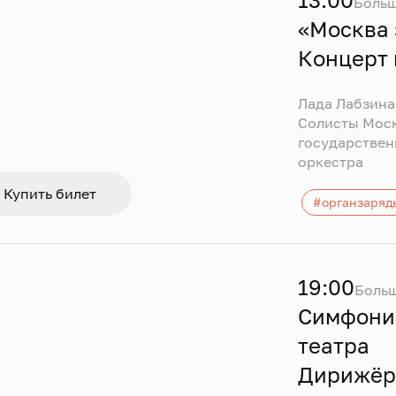
Больш
«Москва 
Концерт 
Лада Лабзина
Солисты Мос
государстве
оркестра
Купить билет
#органзаряд
19:00
Больш
Симфони
театра
Дирижёр 