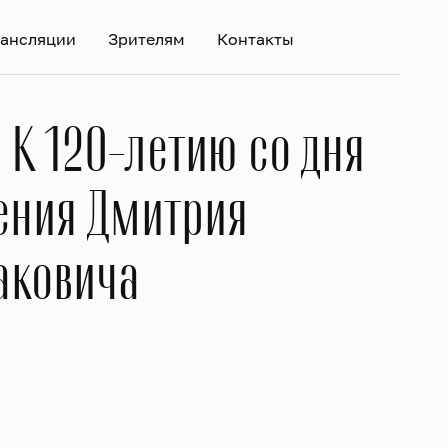
ансляции
Зрителям
Контакты
тый концертный сезон
.
К
120-летию
со
дня
ения
Дмитрия
аковича