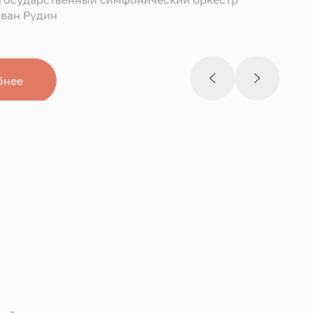
ван Рудин
бнее