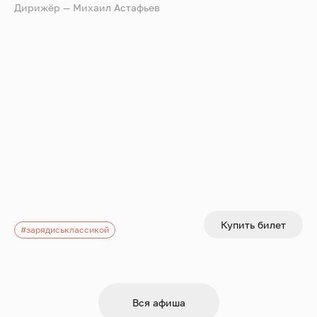
Дирижёр — Михаил Астафьев
Купить билет
#зарядиськлассикой
Вся афиша