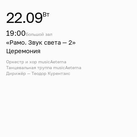
22.09
Вт
19:00
Большой зал
«Рамо. Звук света — 2»
Церемония
Оркестр и хор musicAeterna
Танцевальная труппа musicAeterna
Дирижёр — Теодор Курентзис