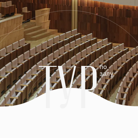
ТУР
по
залу