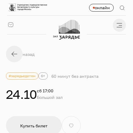
онлайн
назад
60 минут без антракта
#зарядьедетям
6+
24.10
сб 17:00
Большой зал
Купить билет