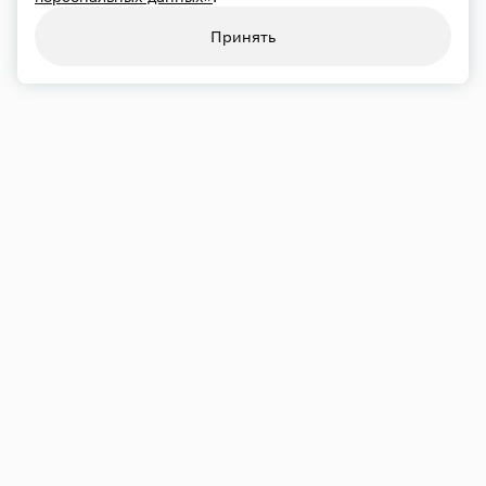
Принять
Переносы и отмены
21.09
Пн
19:00
Большой зал
Хор Сретенского монастыря
Художественный руководитель — Андрей Полторухин