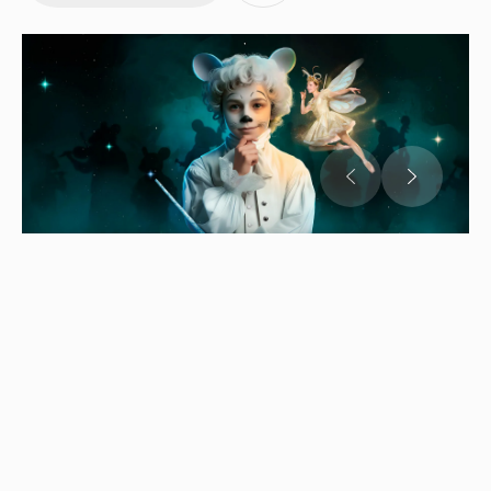
Музыкальная сказка от мастерской Арины Мороз
Это спектакль о Мышонке, который слышал в
окружающих звуках музыку. Оказывается, далеко
не все на это способны: кто-то воспринимает
музыку искажённо, а другие вовсе её не слышат.
Мышонок уверен, что при должной помощи