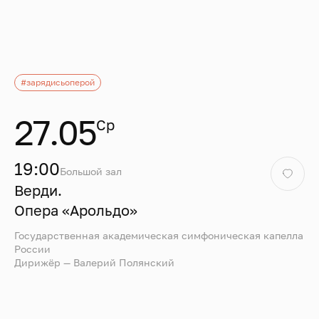
24
25
26
27
28
29
30
31
Пушкинская карта
#зарядисьоперой
27.05
Ср
Сбросить фильтр
Сбросить фильтр
19:00
Большой зал
Верди.
Опера «Арольдо»
Государственная академическая симфоническая капелла
России
Дирижёр — Валерий Полянский