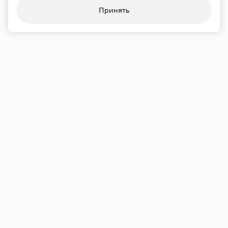
Принять
Переносы и отмены
21.09
Пн
19:00
Большой зал
Хор Сретенского монастыря
Художественный руководитель — Андрей Полторухин