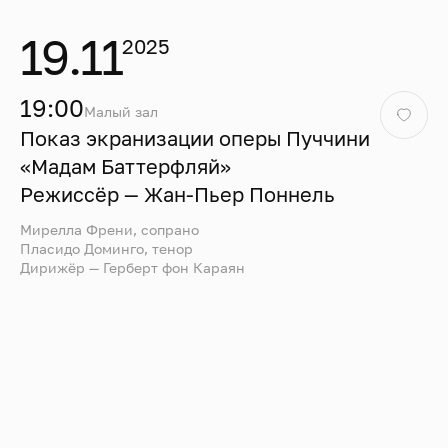
19.11
2025
19:00
Малый зал
Показ экранизации оперы Пуччини
«Мадам Баттерфляй»
Режиссёр — Жан-Пьер Поннель
Мирелла Френи, сопрано
Пласидо Доминго, тенор
Дирижёр — Герберт фон Караян