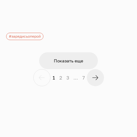
#зарядисьоперой
Показать еще
1
2
3
...
7