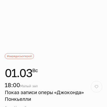
#зарядисьоперой
01.03
Вс
18:00
Малый зал
Показ записи оперы «Джоконда»
Понкьелли