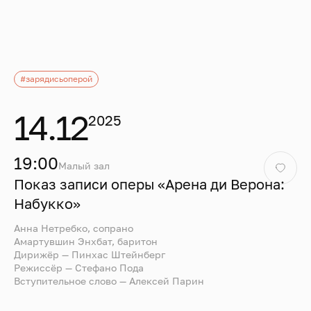
#зарядисьоперой
14.12
2025
19:00
Малый зал
Показ записи оперы «Арена ди Верона:
Набукко»
Анна Нетребко, сопрано
Амартувшин Энхбат, баритон
Дирижёр — Пинхас Штейнберг
Режиссёр — Стефано Пода
Вступительное слово — Алексей Парин