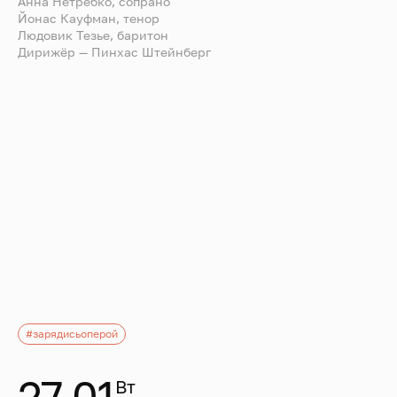
Анна Нетребко, сопрано
Йонас Кауфман, тенор
Людовик Тезье, баритон
Дирижёр — Пинхас Штейнберг
#зарядисьоперой
27.01
Вт