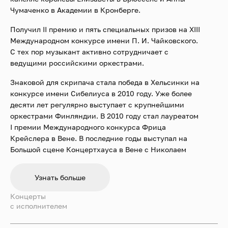
Чумаченко в Академии в Кронберге.
Получил II премию и пять специальных призов на XIII
Международном конкурсе имени П. И. Чайковского.
С тех пор музыкант активно сотрудничает с
ведущими российскими оркестрами.
Знаковой для скрипача стала победа в Хельсинки на
конкурсе имени Сибелиуса в 2010 году. Уже более
десяти лет регулярно выступает с крупнейшими
оркестрами Финляндии. В 2010 году стал лауреатом
I премии Международного конкурса Фрица
Крейслера в Вене. В последние годы выступал на
Большой сцене Концертхауса в Вене с Николаем
Луганским, Нареком Ахназаряном и Максимом
Рысановым.
Узнать больше
С сезона 2022–2023 Никита Борисоглебский стал
Концерты
резидентом Концертхауса в Вене, где выступает в
c исполнителем
трио с Нареком Ахназаряном и Георгием Чаидзе. В
сезоне 2023–2024 скрипач выступал в Карнеги-