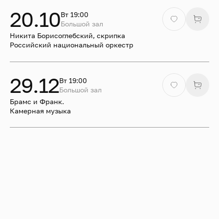
холле и Центре исполнительских искусств Ричарда
20.10
Вт 19:00
Б. Фишера в Нью-Йорке, солировал с Барселонским
Большой зал
симфоническим оркестром, Венским камерным
Никита Борисоглебский, скрипка
оркестром, Государственным симфоническим
Российский национальный оркестр
оркестром Стамбула и Симфоническим оркестром
Тенерифе.
29.12
Вт 19:00
Большой зал
Брамс и Франк.
Камерная музыка
Новости с исполнителем