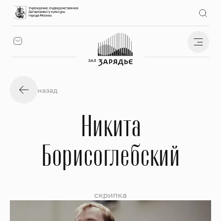
назад
Никита
Борисоглебский
скрипка