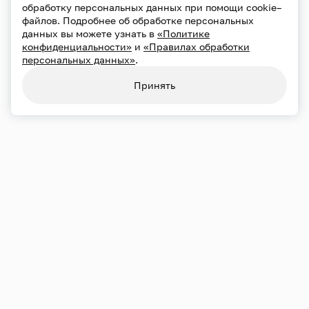
обработку персональных данных при помощи cookie–
файлов. Подробнее об обработке персональных
данных вы можете узнать в
«Политике
конфиденциальности»
и
«Правилах обработки
персональных данных»
.
Принять
Переносы и отмены
21.09
Пн
19:00
Большой зал
Хор Сретенского монастыря
Художественный руководитель — Андрей Полторухин