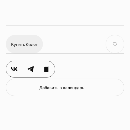
Из семи-оперы «Король Артур»
Ансамбль NeoBarocco
Купить билет
NeoBarocco — коллектив, объединивший известных
московских музыкантов, чья творческая деятельность
связана с академическим и исторически
информированным исполнительством.
Музыканты NeoBarocco уверены, что современные
Добавить в календарь
концертные программы должны иметь выраженную
концепцию, которая не всегда связана с
историческим экскурсом. Задача коллектива —
показать общие точки пересечения музыки разных
стилей.
Среди осуществлённых проектов ансамбля немало
уникальных программ, в числе которых «Куртуазные