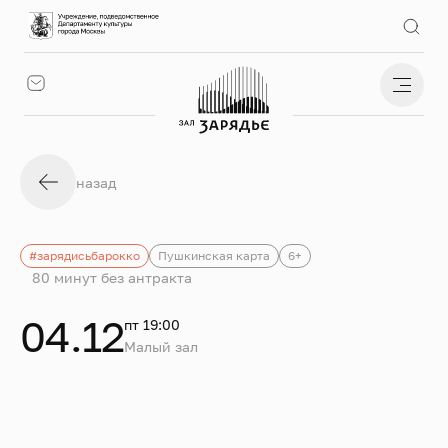
назад
#зарядисьбарокко
Пушкинская карта
6+
80 минут без антракта
04.12
пт 19:00
Малый зал