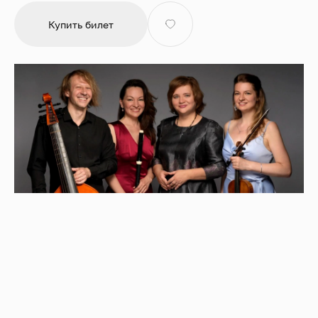
Купить билет
Ансамбль NeoBarocco:
Екатерина Тугаринова, флейта
Мила Фраёнова, скрипка, вокал
Руст Позюмский, виола да гамба