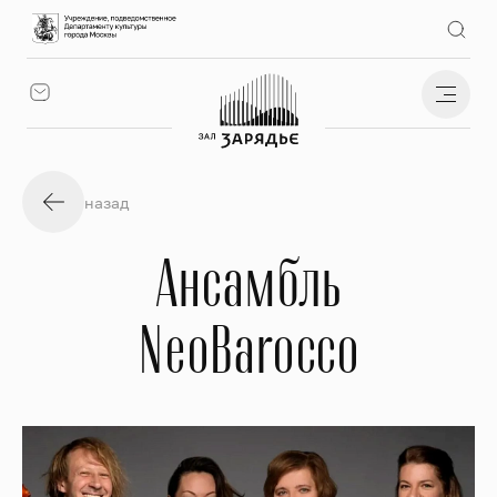
назад
Ансамбль
NeoBarocco