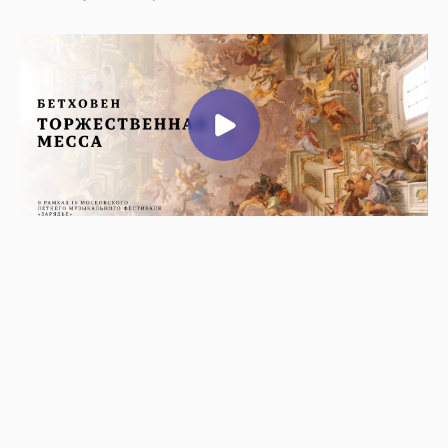
Самира Галимова
, сопрано
Юлия Вакула,
меццо-сопрано
Ярослав Абаимов,
тенор
Мирослав Молчанов,
бас
Академический большой хор «Мастера хорового