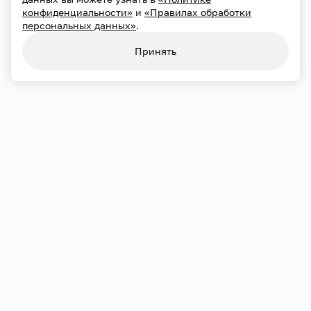
конфиденциальности»
и
«Правилах обработки
персональных данных»
.
Принять
Переносы и отмены
21.09
Пн
19:00
Большой зал
Хор Сретенского монастыря
Художественный руководитель — Андрей Полторухин