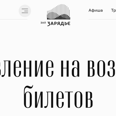
Афиша
Тр
ление на во
билетов