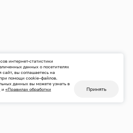
сов интернет-статистики
езличенных данных о посетителях
уя сайт, вы соглашаетесь на
при помощи cookie–файлов.
сть
Использование cookie
льных данных вы можете узнать в
нальных данных
Карта сайта
Принять
»
и
«Правилах обработки