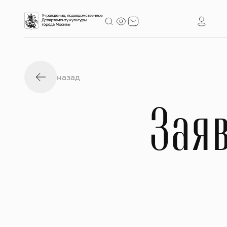
назад
Заяв