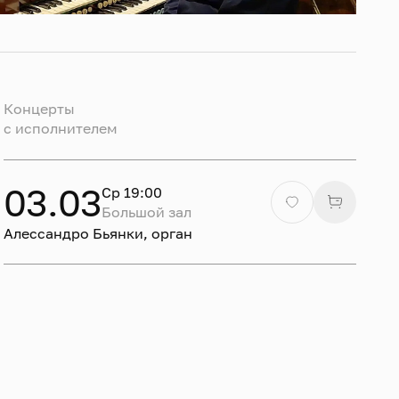
Концерты
c исполнителем
03.03
Ср 19:00
Большой зал
Алессандро Бьянки, орган