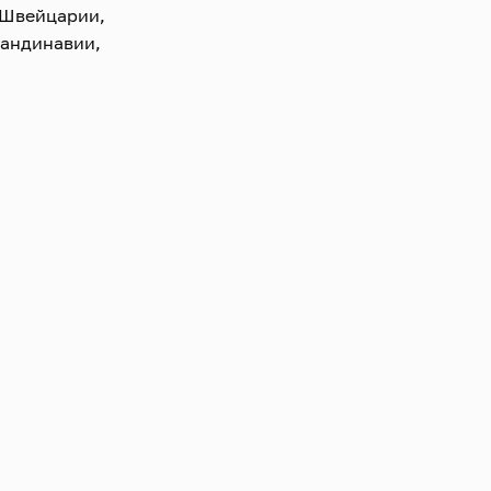
 Швейцарии,
кандинавии,
рики, Австралии и
й музыке в Италии,
, Сингапуре и
я компакт-дисков,
ганных конкурсов.
 ему новые
ил Алессандро
за вклад в развитие