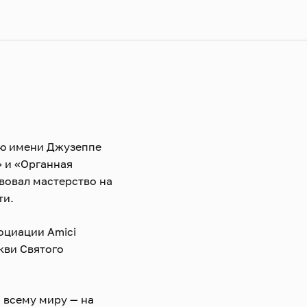
ию имени Джузеппе
 и «Органная
вовал мастерство на
ти.
оциации Amici
ркви Святого
 всему миру — на