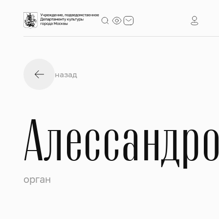
назад
Алессандро
орган