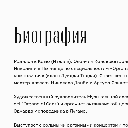
Биография
Родился в Комо (Италия). Окончил Консерватор
Николини в Пьяченце по специальностям «Орган»
композиция» (класс Луиджи Тоджи). Совершенст
мастер-классах Николаса Дэнби и Артуро Саккет
Художественный руководитель Музыкальной асс
dell’Organo di Cantù и органист англиканской це
Эдуарда Исповедника в Лугано.
Выступает с сольными органными концертами по