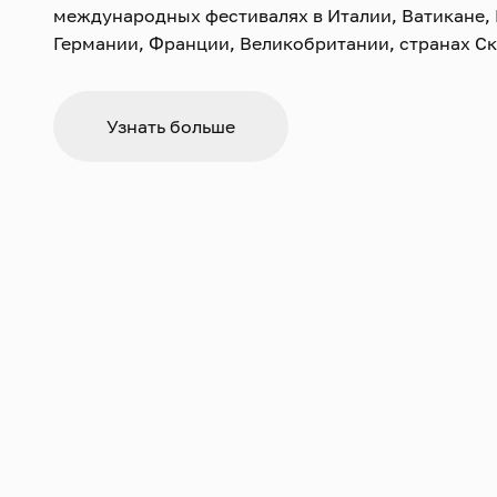
международных фестивалях в Италии, Ватикане,
Германии, Франции, Великобритании, странах С
Восточной Европы, Азии, Северной и Южной Аме
Южной Африки.
Узнать больше
Проводит мастер-классы и лекции по итальянско
Великобритании, Чехии, Германии, Испании, США
Мексике. Осуществил многочисленные записи дл
радио- и телевещания в Европе, США и Бразилии.
Неоднократно входил в жюри международных ор
Некоторые современные композиторы посвятили
произведения для органа.
В 2014 году муниципалитет города Канту удосто
Бьянки почётного звания «Почётный гражданин» 
искусства и культуры.