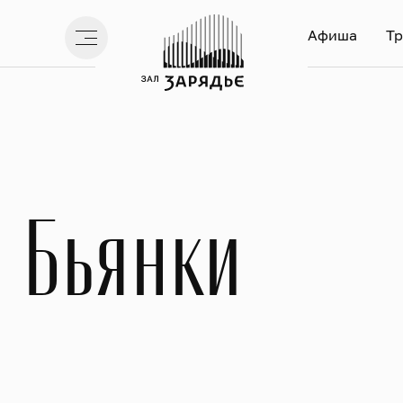
Афиша
Тр
 Бьянки