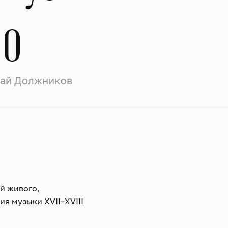
mo
лай Должников
ей живого,
я музыки XVII–XVIII