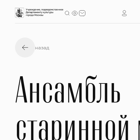
назад
Ансамбль
старинной