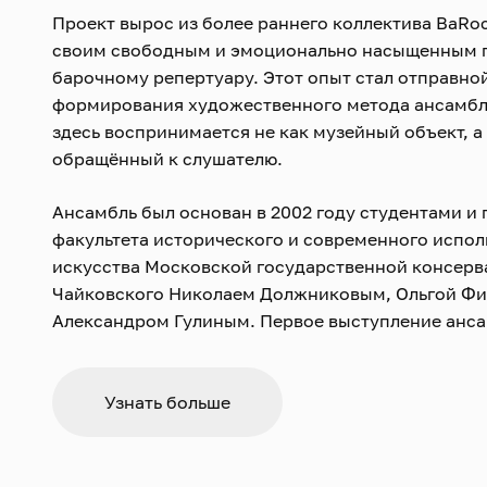
Проект вырос из более раннего коллектива BaRoc
своим свободным и эмоционально насыщенным 
барочному репертуару. Этот опыт стал отправно
формирования художественного метода ансамбл
здесь воспринимается не как музейный объект, а
обращённый к слушателю.
Ансамбль был основан в 2002 году студентами и
факультета исторического и современного испол
искусства Московской государственной консерва
Чайковского Николаем Должниковым, Ольгой Фи
Александром Гулиным. Первое выступление анса
сентября 2002 года в Рахманиновском зале Моск
консерватории. На концерте были представлены
Верачини, Генделя, Маттеиса и других композито
Узнать больше
С тех пор концерты ансамбля стали неотъемлемо
жизни сначала Москвы, а впоследствии и других 