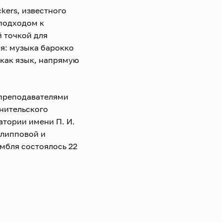
kers, известного
подходом к
й точкой для
я: музыка барокко
 как язык, напрямую
 преподавателями
нительского
тории имени П. И.
липповой и
мбля состоялось 22
овской
 произведения
ров.
й частью культурной
городов России и