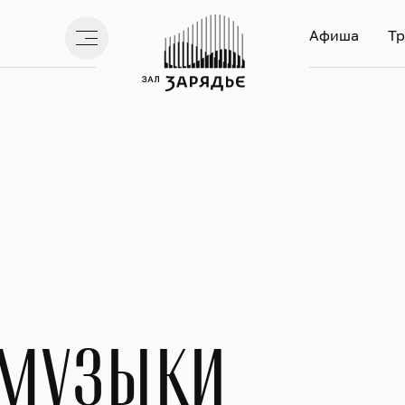
Афиша
Тр
 музыки