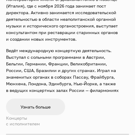
(Италия), где с ноября 2026 года занимает пост
директора. Активно занимается исследовательской
деятельностью в области неаполитанской органной
музыки и исторического органостроения, выступает
консультантом при реставрации старинных органов
и создании новых инструментов.
Ведёт международную концертную деятельность.
Выступал с сольными программами в Австрии,
Бельгии, Германии, Франции, Великобритании,
России, США, Бразилии и других странах. Играл на
знаменитых органах в соборах Пассау, Фрайбурга,
Мюнхена, Лондона, Эдинбурга, Нью-Йорке, а также
в ведущих концертных залах России — филармониях
Санкт-Петербурга, Екатеринбурга, Казани,
Иркутска и других городов.
Узнать больше
Регулярно проводит летние курсы и мастер-классы
Концерты
по музыке эпохи Возрождения и барокко, входит в
c исполнителем
жюри международных органных конкурсов.
Записывается для лейблов La Bottega Discantica