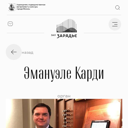
назад
Эмануэле Карди
орган