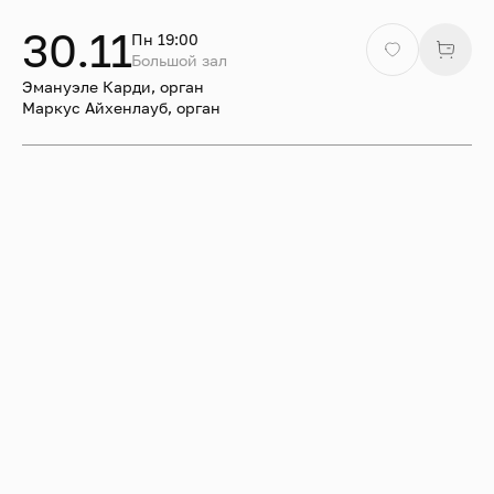
(Милан), Priory Records (Лондон), Arcana (Франция) и
30.11
Пн 19:00
Brilliant Classics (Нидерланды); ряд его альбомов
Большой зал
удостоен высшей оценки — пяти звёзд — в журнале
Эмануэле Карди, орган
Musica.
Маркус Айхенлауб, орган