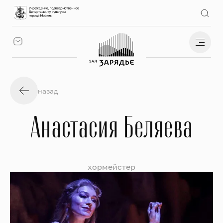
назад
Анастасия Беляева
хормейстер