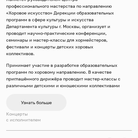
профессионального мастерства по направлению
«Хоровое искусство» Дирекции образовательных
программ в сфере культуры и искусства
Департамента культуры г. Москвы, организует и
проводит научно-практические конференции,
семинары и мастер-классы для хормейстеров,
фестивали и концерты детских хоровых
коллективов.
Принимает участие в разработке образовательных
программ по хоровому направлению. В качестве
приглашённого дирижёра проводит мастер-классы с
различными детскими и юношескими коллективами
по всей России, является преподавателем летних
хоровых школ, а также членом жюри региональных,
Узнать больше
всероссийских и международных хоровых
фестивалей и конкурсов.
Концерты
c исполнителем