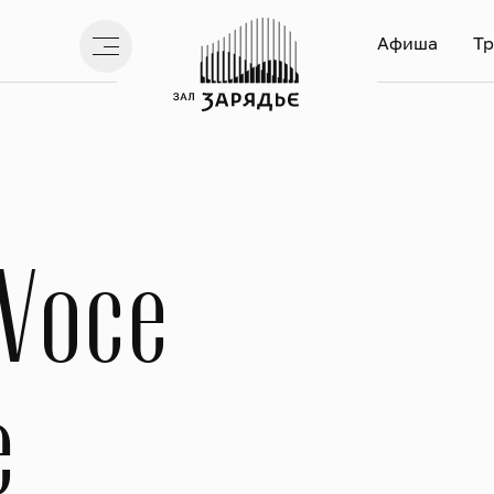
Афиша
Тр
 Voce
e