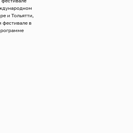
 фестивале
еждународном
ре и Тольятти,
 фестивале в
 программе
ДНХ. С огромным
 филармонии в
ыми постановками в
С. Пушкина.
дор Курентзис,
анджело, Сабрие
лем