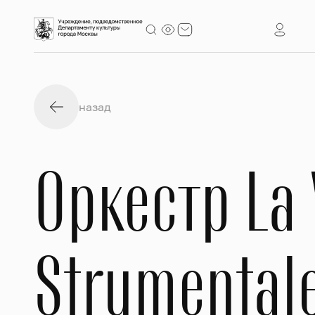
назад
Оркестр La
Strumental