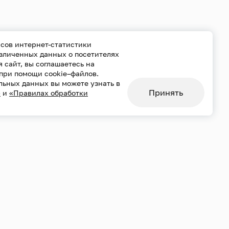
сов интернет-статистики
езличенных данных о посетителях
уя сайт, вы соглашаетесь на
при помощи cookie–файлов.
льных данных вы можете узнать в
Принять
»
и
«Правилах обработки
сть
Использование cookie
нальных данных
Карта сайта