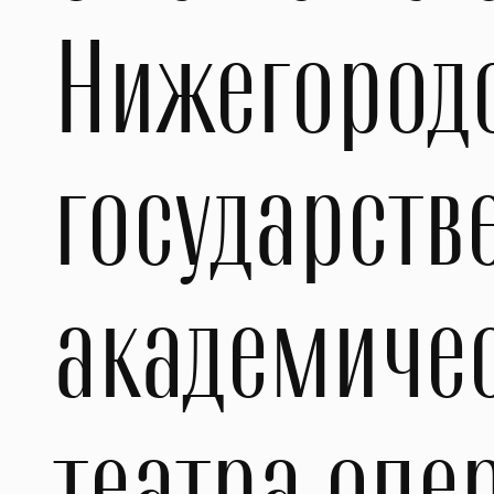
Нижегород
государств
академиче
театра опе