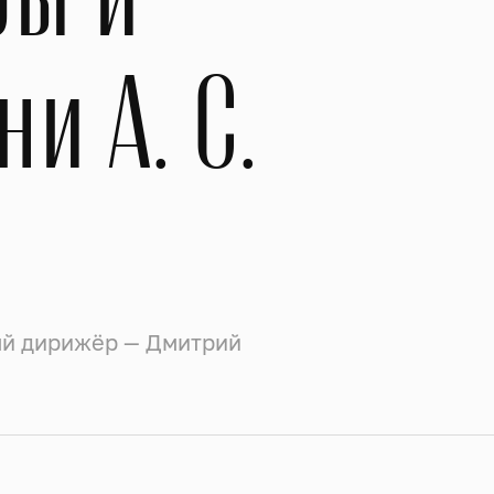
и А. С.
ый дирижёр — Дмитрий