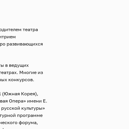
одителем театра
итрием
тро развивающихся
ты в ведущих
театрах. Многие из
ных конкурсов.
l (Южная Корея),
вая Опера» имени Е.
 русской культуры»
льтурной программе
ческого форума,