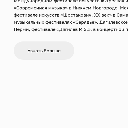
Международном фестивале искусств «Стрелка» и
«Современная музыка» в Нижнем Новгороде, М
фестивале искусств «Шостакович. ХХ век» в Сама
музыкальных фестивалях «Зарядье», Дягилевском
Перми, фестивале «Дягилев P. S.», в концертной
международной выставки-форума «Россия» на В
успехом прошёл концерт оркестра в Берлинской
октябре 2022 года.
Узнать больше
Коллектив постоянно вовлечён в работу над нов
Нижегородском театре оперы и балета имени А. 
С оркестром выступали такие дирижёры, как Тео
Фёдор Леднёв, Фёдор Безносиков, Фабио Мастр
Бекирова, Эйюб Кулиев, Иван Великанов и др.
Новости с исполните