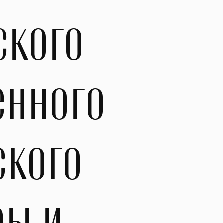
ского
енного
ского
ры и