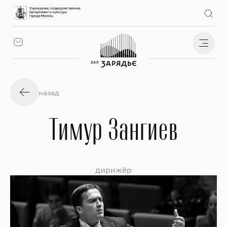
назад
Тимур Зангиев
дирижёр