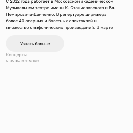
С 2012 года работает в Московском академическом
Музыкальном театре имени К. Станиславского и Вл.
Немировича-Данченко. В репертуаре дирижёра
более 40 оперных и балетных спектаклей и
множество симфонических произведений. В марте
2022 года состоялся дебют Тимура Зангиева в
театре Ла Скала в опере «Пиковая дама» П. И.
Узнать больше
Чайковского.
Концерты
c исполнителем