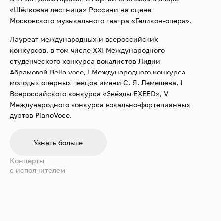
«Шёлковая лестница» Россини на сцене
Московского музыкального театра «Геликон-опера».
Лауреат международных и всероссийских
конкурсов, в том числе XXI Международного
студенческого конкурса вокалистов Лидии
Абрамовой Bella voce, I Международного конкурса
молодых оперных певцов имени С. Я. Лемешева, I
Всероссийского конкурса «Звёзды EXEED», V
Международного конкурса вокально-фортепианных
дуэтов PianoVoce.
В период с 2018 по 2019 год выступал в составе
Узнать больше
Дважды Краснознаменного ордена Красной Звезды
академического ансамбля песни и пляски
Концерты
Российской Армии имени А. В. Александрова.
c исполнителем
В 2021 году был принят стажёром в оперную труппу
Государственного академического Большого театра
России, где дебютировал в партии Мазетто в опере
«Дон Жуан» Моцарта.