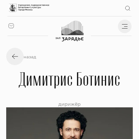
назад
Димитрис Ботинис
дирижёр