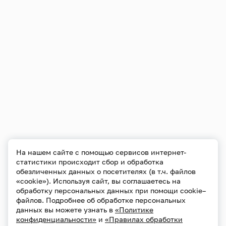
Сотрудничает с ведущими российскими
коллективами, среди которых оркестры Московской
и Санкт-Петербургской филармоний, Российский
национальный оркестр, Государственный
академический симфонический оркестр имени Е. Ф.
Светланова, Большой симфонический оркестр
имени П. И. Чайковского, Национальный
филармонический оркестр России, оркестр «Новая
Россия».
На нашем сайте с помощью сервисов интернет-
статистики происходит сбор и обработка
обезличенных данных о посетителях (в т.ч. файлов
«cookie»). Используя сайт, вы соглашаетесь на
обработку персональных данных при помощи cookie–
файлов. Подробнее об обработке персональных
данных вы можете узнать в
«Политике
конфиденциальности»
и
«Правилах обработки