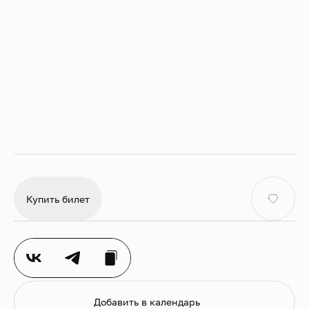
ансамблевых номеров к роялю и арфе в гости
придут флейта, виолончель и перкуссия.
На этой встрече мы выучим ноту «до» и поможем
остальным нотам занять правильные места на
нотном стане.
Рекомендуем эту программу зрителям от 3 лет.
Обращаем ваше внимание, что билеты на
мероприятие приобретаются для каждого
зрителя вне зависимости от возраста.
Посмотреть все концерты цикла
Купить билет
Добавить в календарь