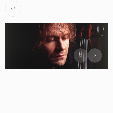
Александр Князев,
виолончель
Александр Ключко
, фортепиано