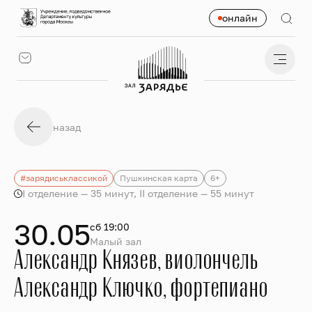
онлайн
назад
#зарядиськлассикой
Пушкинская карта
6+
I отделение — 35 минут, II отделение — 55 минут
30.05
сб 19:00
Малый зал
Александр Князев, виолончель
Александр Ключко, фортепиано