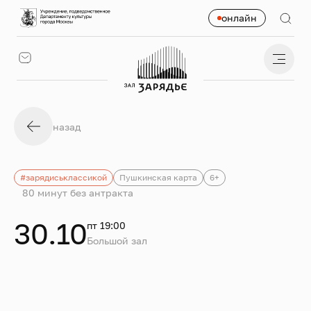
онлайн
назад
#зарядиськлассикой
Пушкинская карта
6+
80 минут без антракта
30.10
пт 19:00
Большой зал