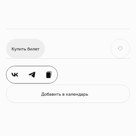
Мути, Леонард Слаткин и Валерий Гергиев.
Государственная академическая
симфоническая капелла России
Купить билет
В 1971 году Валерий Полянский основал камерный
хор, который спустя всего четыре года одержал
победу на Международном конкурсе имени Гвидо
д’Ареццо в Италии. В 1980 году коллектив получил
статус Государственного камерного хора
Министерства культуры СССР, объездил все
республики СССР, с успехом выступил на престижных
Добавить в календарь
международных фестивалях.
В 1991 году путём слияния Государственного
симфонического оркестра Министерства культуры
СССР, возглавляемого выдающимся музыкантом,
дирижёром Геннадием Николаевичем
Рождественским, и Государственного камерного хора
СССР под руководством Валерия Полянского была