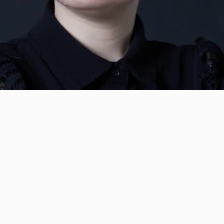
елина Николовска,
виола да гамба
ина Красная
, клавесин
енессансной и барочной музыке сложился целый жанр 
инатный бас, то есть на неизменную гармоническую
ледовательность, повторяющуюся на протяжении всей 
изведения носили разное название: чаконы и пассакал