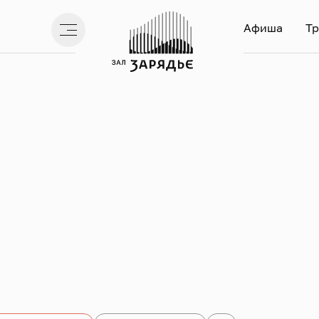
Афиша
Тр