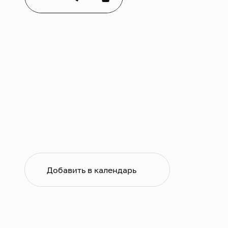
гра
В э
соч
мно
век
но 
XIX
Сол
зав
пуб
муз
так
ис
кол
Добавить в календарь
тем
П