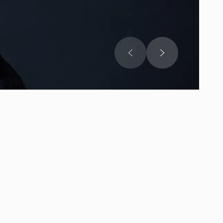
пьес на
пьесы. Такие
ии в Европе,