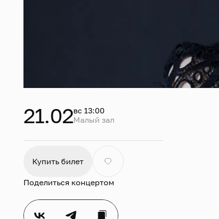
21.02
вс 13:00
Малый зал
Анг
Ир
Купить билет
В р
Поделиться концертом
ост
пос
про