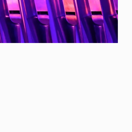
уга до минор, BWV 537