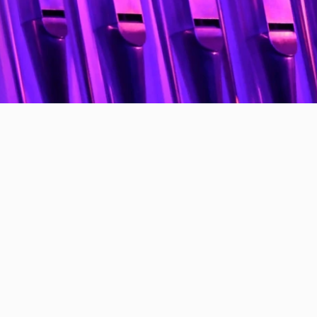
тделение
И. С. Бах
Фантазия и ф