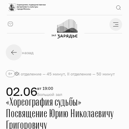
назад
I отделение — 45 минут, II отделение — 50 минут
6+
02.06
вт 19:00
Большой зал
«Хореография судьбы»
Посвящение Юрию Николаевичу
Григоровичу