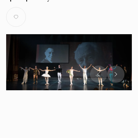
Гала-концерт солистов балета Большого театра
России, Мариинского театра, Московского